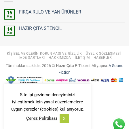
FIRÇA RULO VE YAN ÜRÜNLER
16
Mar
Yorum
yok
FIRÇA
HAZIR ÇITA STENCİL
14
RULO
VE
Mar
Yorum
YAN
yok
ÜRÜNLER
HAZIR
ÇITA
STENCİL
KIŞISEL VERILERIN KORUNMASI VE GIZLILIK
ÜYELIK SÖZLEŞMESI
İADE ŞARTLARI
HAKKIMIZDA
İLETIŞIM
HABERLER
Tüm hakları saklıdır. 2026 ©
Hazır Çıta
E-Ticaret Altyapısı:
A Sound
Fiction
Site içi gezinme deneyiminizi
iyileştirmek için yasal düzenlemelere
uygun çerezler (cookies) kullanıyoruz.
Çerez Politikası
X