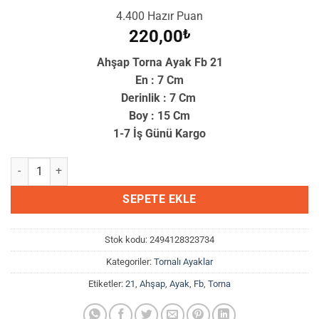
4.400 Hazır Puan
220,00
₺
Ahşap Torna Ayak Fb 21
En : 7 Cm
Derinlik : 7 Cm
Boy : 15 Cm
1-7 İş Günü Kargo
Ahşap Torna Ayak Fb 21 adet
SEPETE EKLE
Stok kodu:
2494128323734
Kategoriler:
Tornalı Ayaklar
Etiketler:
21
,
Ahşap
,
Ayak
,
Fb
,
Torna