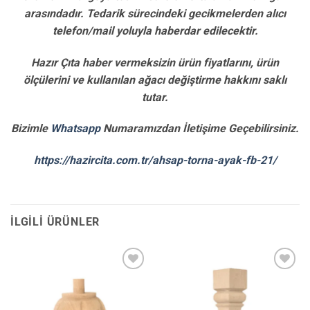
arasındadır. Tedarik sürecindeki gecikmelerden alıcı
telefon/mail yoluyla haberdar edilecektir.
Hazır Çıta haber vermeksizin ürün fiyatlarını, ürün
ölçülerini ve kullanılan ağacı değiştirme hakkını saklı
tutar.
Bizimle
Whatsapp
Numaramızdan İletişime Geçebilirsiniz.
https://hazircita.com.tr/ahsap-torna-ayak-fb-21/
İLGILI ÜRÜNLER
İstek
İstek
Listene
Listene
Ekle
Ekle