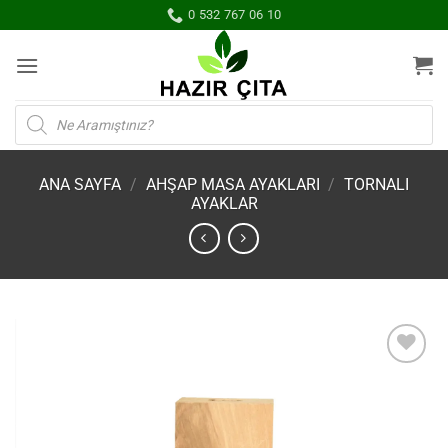
İçeriğe
0 532 767 06 10
atla
Products
search
ANA SAYFA
/
AHŞAP MASA AYAKLARI
/
TORNALI
AYAKLAR
İstek
Listene
Ekle