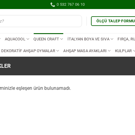
0 532 767 06 10
ÖLÇÜ TALEP FORM
AQUACOOL
QUEEN CRAFT
İTALYAN BOYA VE SIVA
FIRÇA, R
DEKORATİF AHŞAP OYMALAR
AHŞAP MASA AYAKLARI
KULPLAR
KLER
minizle eşleşen ürün bulunamadı.