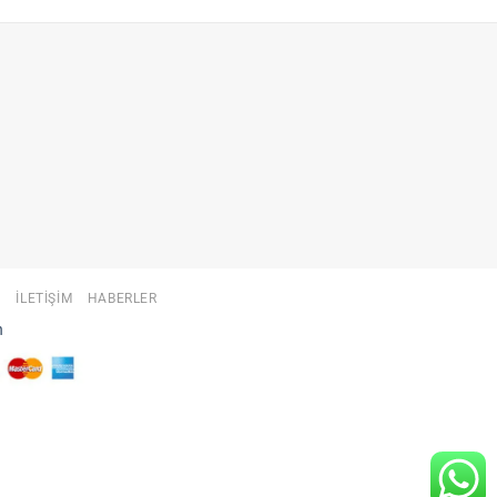
A
İLETIŞIM
HABERLER
n