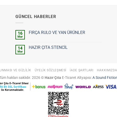
GÜNCEL HABERLER
FIRÇA RULO VE YAN ÜRÜNLER
16
Mar
Yorum
yok
FIRÇA
HAZIR ÇITA STENCİL
14
RULO
VE
Mar
Yorum
YAN
yok
ÜRÜNLER
HAZIR
ÇITA
STENCİL
UNMASI VE GIZLILIK
ÜYELIK SÖZLEŞMESI
İADE ŞARTLARI
HAKKIMIZD
Tüm hakları saklıdır. 2026 ©
Hazır Çıta
E-Ticaret Altyapısı:
A Sound Fictio