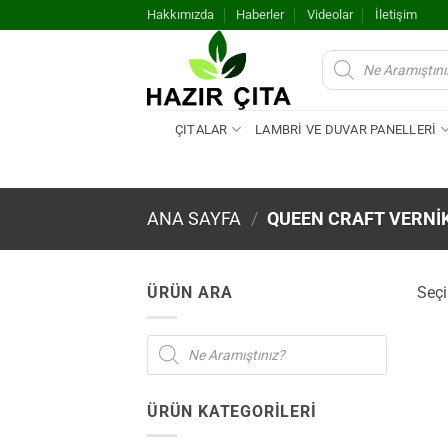
İçeriğe
Hakkımızda
Haberler
Videolar
İletişim
atla
Products
search
ÇITALAR
LAMBRİ VE DUVAR PANELLERİ
ANA SAYFA
/
QUEEN CRAFT VERNI
ÜRÜN ARA
Seçi
Products
search
ÜRÜN KATEGORILERI