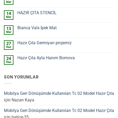
Mar
Yorum
yok
FIRÇA
HAZIR ÇITA STENCİL
14
RULO
VE
Mar
Yorum
YAN
yok
ÜRÜNLER
HAZIR
Bianca Vals İpek Mat
13
ÇITA
STENCİL
Mar
Yorum
yok
Bianca
Hazır Çıta Germiyan projemiz
27
Vals
İpek
Haz
Yorum
Mat
yok
Hazır
Hazır Çıta Ayla Hanım Bornova
24
Çıta
Germiyan
Haz
Yorum
projemiz
yok
Hazır
Çıta
SON YORUMLAR
Ayla
Hanım
Bornova
Mobilya Geri Dönüşümde Kullanılan Tc 02 Model Hazır Çıta
için
Nazan Kaya
Mobilya Geri Dönüşümde Kullanılan Tc 02 Model Hazır Çıta
için
hatice-35