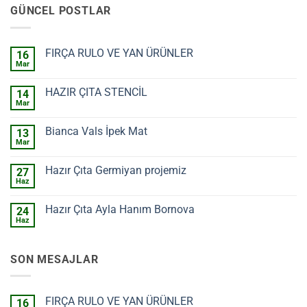
GÜNCEL POSTLAR
FIRÇA RULO VE YAN ÜRÜNLER
16
Mar
Yorum
yok
FIRÇA
HAZIR ÇITA STENCİL
14
RULO
VE
Mar
Yorum
YAN
yok
ÜRÜNLER
HAZIR
Bianca Vals İpek Mat
13
ÇITA
STENCİL
Mar
Yorum
yok
Bianca
Hazır Çıta Germiyan projemiz
27
Vals
İpek
Haz
Yorum
Mat
yok
Hazır
Hazır Çıta Ayla Hanım Bornova
24
Çıta
Germiyan
Haz
Yorum
projemiz
yok
Hazır
Çıta
SON MESAJLAR
Ayla
Hanım
Bornova
FIRÇA RULO VE YAN ÜRÜNLER
16