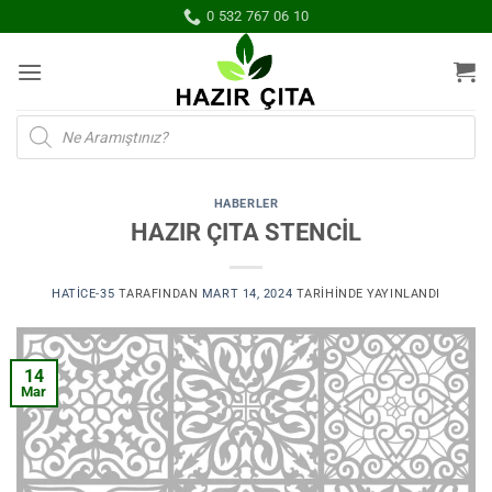
İçeriğe
0 532 767 06 10
atla
Products
search
HABERLER
HAZIR ÇITA STENCİL
HATICE-35
TARAFINDAN
MART 14, 2024
TARIHINDE YAYINLANDI
14
Mar