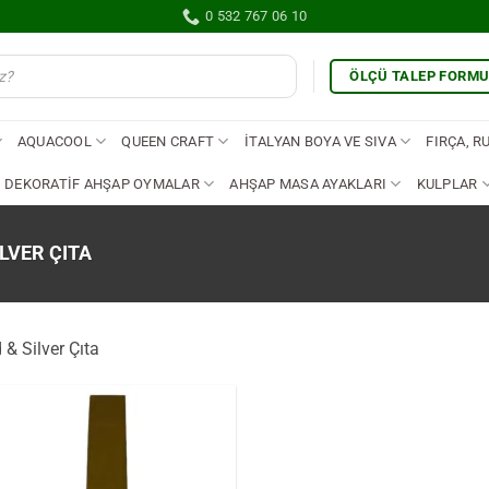
0 532 767 06 10
ÖLÇÜ TALEP FORM
AQUACOOL
QUEEN CRAFT
İTALYAN BOYA VE SIVA
FIRÇA, R
DEKORATİF AHŞAP OYMALAR
AHŞAP MASA AYAKLARI
KULPLAR
LVER ÇITA
 & Silver Çıta
İstek
Listene
Ekle