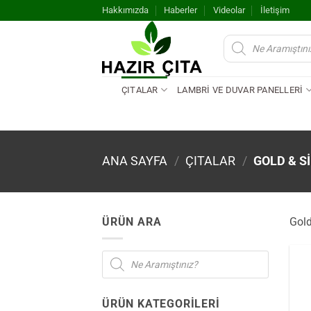
İçeriğe
Hakkımızda
Haberler
Videolar
İletişim
atla
Products
search
ÇITALAR
LAMBRİ VE DUVAR PANELLERİ
ANA SAYFA
/
ÇITALAR
/
GOLD & SI
ÜRÜN ARA
Gold
Products
search
ÜRÜN KATEGORILERI