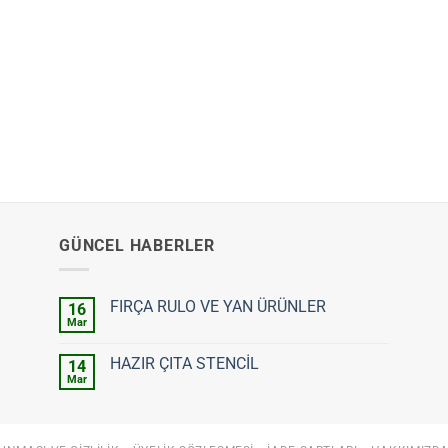
GÜNCEL HABERLER
FIRÇA RULO VE YAN ÜRÜNLER
16
Mar
Yorum
yok
FIRÇA
HAZIR ÇITA STENCİL
14
RULO
VE
Mar
Yorum
YAN
yok
ÜRÜNLER
HAZIR
ÇITA
STENCİL