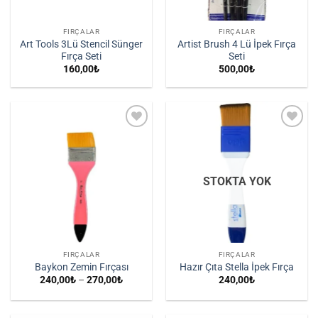
FIRÇALAR
FIRÇALAR
Art Tools 3Lü Stencil Sünger
Artist Brush 4 Lü İpek Fırça
Fırça Seti
Seti
160,00
₺
500,00
₺
İstek
İstek
Listene
Listene
Ekle
Ekle
STOKTA YOK
FIRÇALAR
FIRÇALAR
Baykon Zemin Fırçası
Hazır Çıta Stella İpek Fırça
Fiyat
240,00
₺
–
270,00
₺
240,00
₺
aralığı:
240,00₺
-
270,00₺