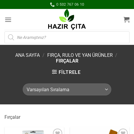
İçeriğe
0 532 767 06 10
atla
Products
search
ANA SAYFA
/
FIRÇA, RULO VE YAN ÜRÜNLER
/
FIRÇALAR
FILTRELE
Fırçalar