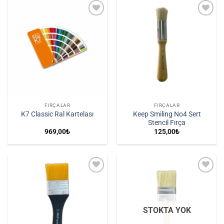
İstek
İstek
Listene
Listene
Ekle
Ekle
FIRÇALAR
FIRÇALAR
Keep Smiling No4 Sert
K7 Classic Ral Kartelası
Stencil Fırça
969,00
₺
125,00
₺
İstek
İstek
Listene
Listene
Ekle
Ekle
STOKTA YOK