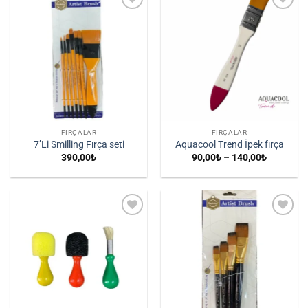
İstek
İstek
Listene
Listene
Ekle
Ekle
FIRÇALAR
FIRÇALAR
7’Li Smilling Fırça seti
Aquacool Trend İpek fırça
Fiyat
390,00
₺
90,00
₺
–
140,00
₺
aralığı:
90,00₺
-
140,00₺
İstek
İstek
Listene
Listene
Ekle
Ekle