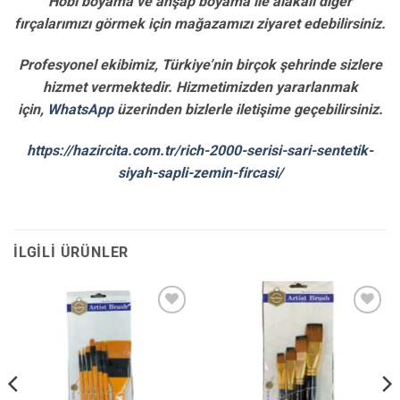
Hobi boyama ve ahşap boyama ile alakalı diğer
fırçalarımızı görmek için mağazamızı ziyaret edebilirsiniz.
Profesyonel ekibimiz, Türkiye’nin birçok şehrinde sizlere
hizmet vermektedir. Hizmetimizden yararlanmak
için,
WhatsApp
üzerinden bizlerle iletişime geçebilirsiniz.
https://hazircita.com.tr/rich-2000-serisi-sari-sentetik-
siyah-sapli-zemin-fircasi/
İLGILI ÜRÜNLER
İstek
İstek
Listene
Listene
Ekle
Ekle