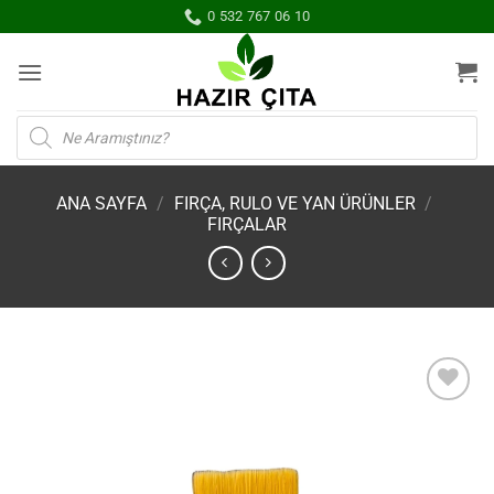
İçeriğe
0 532 767 06 10
atla
Products
search
ANA SAYFA
/
FIRÇA, RULO VE YAN ÜRÜNLER
/
FIRÇALAR
İstek
Listene
Ekle