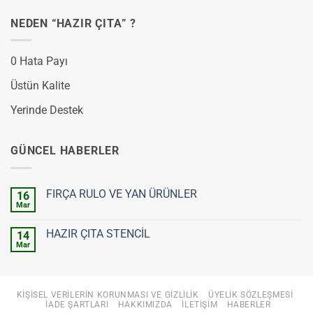
NEDEN “HAZIR ÇITA” ?
0 Hata Payı
Üstün Kalite
Yerinde Destek
GÜNCEL HABERLER
FIRÇA RULO VE YAN ÜRÜNLER
16
Mar
Yorum
yok
FIRÇA
HAZIR ÇITA STENCİL
14
RULO
VE
Mar
Yorum
YAN
yok
ÜRÜNLER
HAZIR
ÇITA
STENCİL
KIŞISEL VERILERIN KORUNMASI VE GIZLILIK
ÜYELIK SÖZLEŞMESI
İADE ŞARTLARI
HAKKIMIZDA
İLETIŞIM
HABERLER