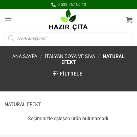
İçeriğe
0 532 767 06 10
atla
Products
search
ANA SAYFA
/
İTALYAN BOYA VE SIVA
/
NATURAL
EFEKT
FILTRELE
NATURAL EFEKT
Seçiminizle eşleşen ürün bulunamadı.