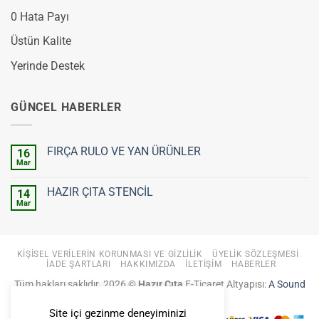
0 Hata Payı
Üstün Kalite
Yerinde Destek
GÜNCEL HABERLER
FIRÇA RULO VE YAN ÜRÜNLER
16
Mar
Yorum
yok
FIRÇA
HAZIR ÇITA STENCİL
14
RULO
VE
Mar
Yorum
YAN
yok
ÜRÜNLER
HAZIR
ÇITA
STENCİL
KIŞISEL VERILERIN KORUNMASI VE GIZLILIK
ÜYELIK SÖZLEŞMESI
İADE ŞARTLARI
HAKKIMIZDA
İLETIŞIM
HABERLER
Tüm hakları saklıdır. 2026 ©
Hazır Çıta
E-Ticaret Altyapısı:
A Sound
Fiction
Site içi gezinme deneyiminizi