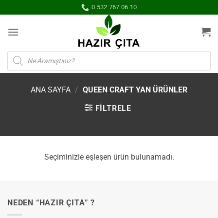
İçeriğe
0 532 767 06 10
atla
Products
search
ANA SAYFA
/
QUEEN CRAFT YAN ÜRÜNLER
FILTRELE
Seçiminizle eşleşen ürün bulunamadı.
NEDEN “HAZIR ÇITA” ?