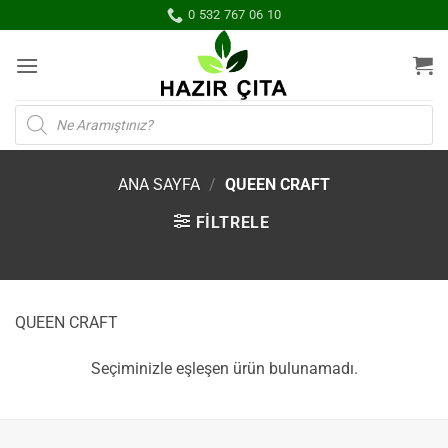
İçeriğe
0 532 767 06 10
atla
Products
search
ANA SAYFA
/
QUEEN CRAFT
FILTRELE
QUEEN CRAFT
Seçiminizle eşleşen ürün bulunamadı.