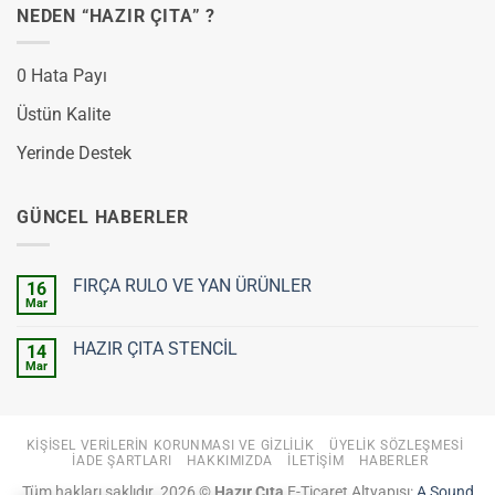
NEDEN “HAZIR ÇITA” ?
0 Hata Payı
Üstün Kalite
Yerinde Destek
GÜNCEL HABERLER
FIRÇA RULO VE YAN ÜRÜNLER
16
Mar
Yorum
yok
FIRÇA
HAZIR ÇITA STENCİL
14
RULO
VE
Mar
Yorum
YAN
yok
ÜRÜNLER
HAZIR
ÇITA
STENCİL
KIŞISEL VERILERIN KORUNMASI VE GIZLILIK
ÜYELIK SÖZLEŞMESI
İADE ŞARTLARI
HAKKIMIZDA
İLETIŞIM
HABERLER
Tüm hakları saklıdır. 2026 ©
Hazır Çıta
E-Ticaret Altyapısı:
A Sound