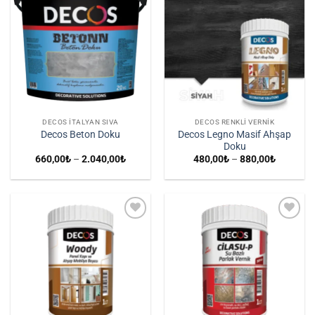
İstek
İstek
Listene
Listene
Ekle
Ekle
DECOS İTALYAN SIVA
DECOS RENKLI VERNIK
Decos Legno Masif Ahşap
Decos Beton Doku
Doku
Fiyat
Fiyat
660,00
₺
–
2.040,00
₺
480,00
₺
–
880,00
₺
aralığı:
aralığı:
660,00₺
480,00₺
-
-
2.040,00₺
880,00₺
İstek
İstek
Listene
Listene
Ekle
Ekle