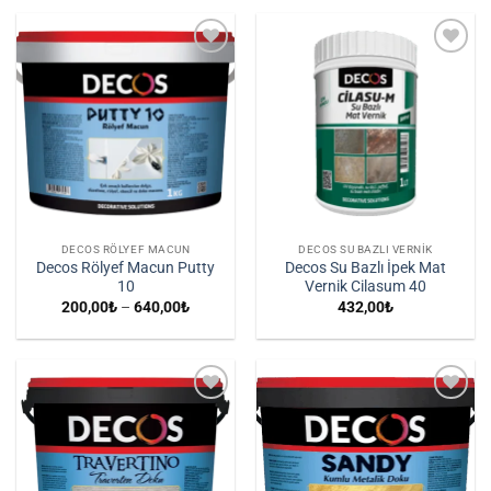
-
2.070,0
İstek
İstek
Listene
Listene
Ekle
Ekle
DECOS RÖLYEF MACUN
DECOS SU BAZLI VERNIK
Decos Rölyef Macun Putty
Decos Su Bazlı İpek Mat
10
Vernik Cilasum 40
Fiyat
200,00
₺
–
640,00
₺
432,00
₺
aralığı:
200,00₺
-
640,00₺
İstek
İstek
Listene
Listene
Ekle
Ekle