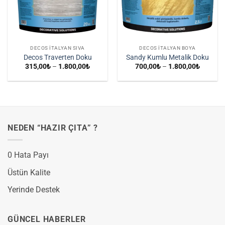
DECOS İTALYAN SIVA
DECOS İTALYAN BOYA
Decos Traverten Doku
Sandy Kumlu Metalik Doku
Fiyat
Fiyat
315,00
₺
–
1.800,00
₺
700,00
₺
–
1.800,00
₺
aralığı:
aralığı:
315,00₺
700,00₺
-
-
1.800,00₺
1.800,0
NEDEN “HAZIR ÇITA” ?
0 Hata Payı
Üstün Kalite
Yerinde Destek
GÜNCEL HABERLER