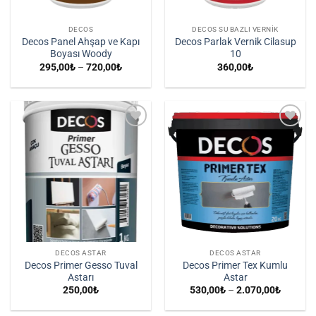
DECOS
DECOS SU BAZLI VERNIK
Decos Panel Ahşap ve Kapı
Decos Parlak Vernik Cilasup
Boyası Woody
10
Fiyat
295,00
₺
–
720,00
₺
360,00
₺
aralığı:
295,00₺
-
720,00₺
İstek
İstek
Listene
Listene
Ekle
Ekle
DECOS ASTAR
DECOS ASTAR
Decos Primer Gesso Tuval
Decos Primer Tex Kumlu
Astarı
Astar
Fiyat
250,00
₺
530,00
₺
–
2.070,00
₺
aralığı:
530,00₺