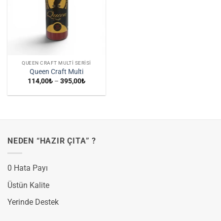
QUEEN CRAFT MULTI SERISI
Queen Craft Multi
Fiyat
114,00
₺
–
395,00
₺
aralığı:
114,00₺
-
395,00₺
NEDEN “HAZIR ÇITA” ?
0 Hata Payı
Üstün Kalite
Yerinde Destek