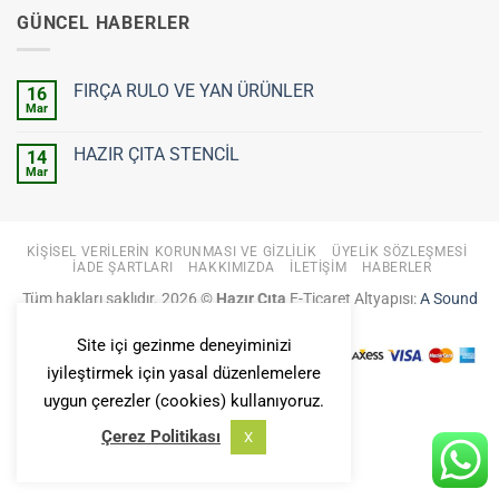
GÜNCEL HABERLER
FIRÇA RULO VE YAN ÜRÜNLER
16
Mar
Yorum
yok
FIRÇA
HAZIR ÇITA STENCİL
14
RULO
VE
Mar
Yorum
YAN
yok
ÜRÜNLER
HAZIR
ÇITA
STENCİL
KIŞISEL VERILERIN KORUNMASI VE GIZLILIK
ÜYELIK SÖZLEŞMESI
İADE ŞARTLARI
HAKKIMIZDA
İLETIŞIM
HABERLER
Tüm hakları saklıdır. 2026 ©
Hazır Çıta
E-Ticaret Altyapısı:
A Sound
Fiction
Site içi gezinme deneyiminizi
iyileştirmek için yasal düzenlemelere
uygun çerezler (cookies) kullanıyoruz.
Çerez Politikası
X