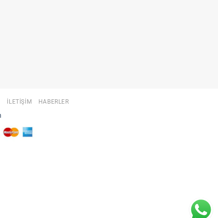
A
İLETIŞIM
HABERLER
n