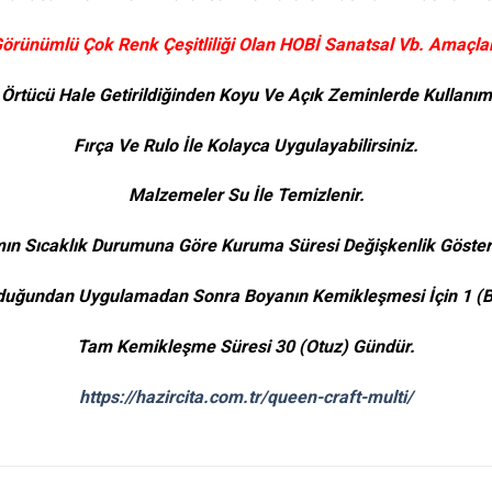
örünümlü Çok Renk Çeşitliliği Olan HOBİ Sanatsal Vb. Amaçlar 
Örtücü Hale Getirildiğinden Koyu Ve Açık Zeminlerde Kullanı
Fırça Ve Rulo İle Kolayca Uygulayabilirsiniz.
Malzemeler Su İle Temizlenir.
ın Sıcaklık Durumuna Göre Kuruma Süresi Değişkenlik Göstere
uğundan Uygulamadan Sonra Boyanın Kemikleşmesi İçin 1 (Bi
Tam Kemikleşme Süresi 30 (Otuz) Gündür.
https://hazircita.com.tr/queen-craft-multi/