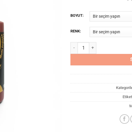
BOYUT:
RENK:
Queen Craft Multi adet
Kategoril
Etiket
M