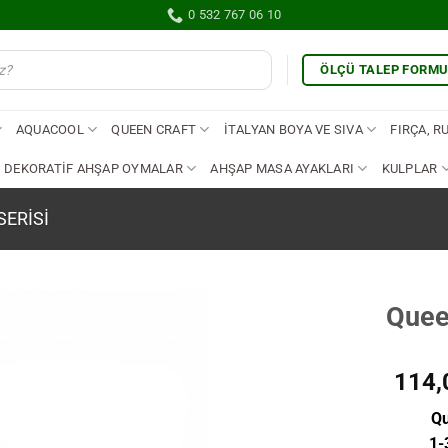
0 532 767 06 10
ÖLÇÜ TALEP FORM
AQUACOOL
QUEEN CRAFT
İTALYAN BOYA VE SIVA
FIRÇA, R
DEKORATİF AHŞAP OYMALAR
AHŞAP MASA AYAKLARI
KULPLAR
SERISI
Quee
İstek
Listene
114,
Ekle
Qu
1-