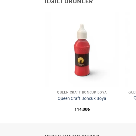
İLGILI ÜRÜNLER
İstek
Listene
Ekle
QUEEN CRAFT BONCUK BOYA
Q
Queen Craft Boncuk Boya
114,00
₺