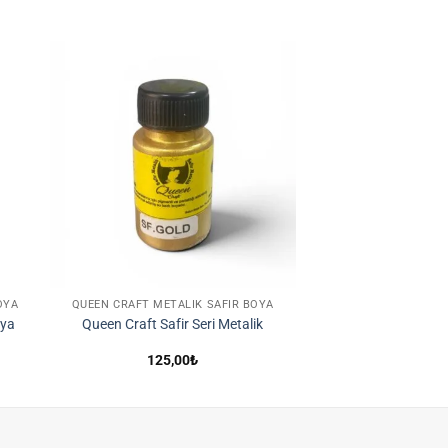
ek
İstek
ene
Listene
le
Ekle
OYA
QUEEN CRAFT METALIK SAFIR BOYA
oya
Queen Craft Safir Seri Metalik
125,00
₺