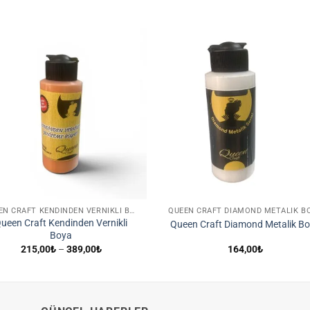
İstek
İst
Listene
List
Ekle
Ek
QUEEN CRAFT KENDINDEN VERNIKLI BOYA
QUEEN CRAFT DIAMOND METALIK B
ueen Craft Kendinden Vernikli
Queen Craft Diamond Metalik B
Boya
Fiyat
215,00
₺
–
389,00
₺
164,00
₺
aralığı:
215,00₺
-
389,00₺