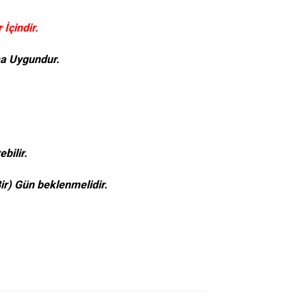
İçindir.
ma Uygundur.
bilir.
r) Gün beklenmelidir.