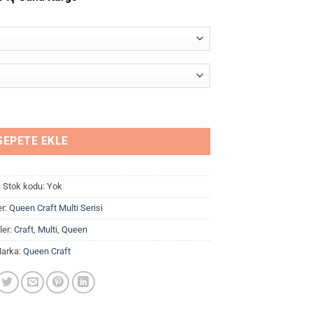
-
395,00₺
SEPETE EKLE
Stok kodu:
Yok
er:
Queen Craft Multi Serisi
ler:
Craft
,
Multi
,
Queen
arka:
Queen Craft