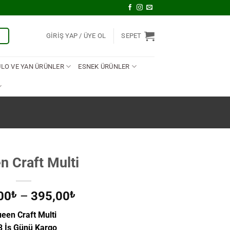
U
GIRIŞ YAP
SEPET
ULO VE YAN ÜRÜNLER
ESNEK ÜRÜNLER
n Craft Multi
Fiyat
00
₺
–
395,00
₺
aralığı:
een Craft Multi
114,00₺
3 İş Günü Kargo