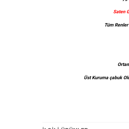
Saten G
Tüm Renler 
Ortam
Üst Kuruma çabuk Old