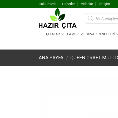
İçeriğe
Hakkımızda
Haberler
Videolar
İletişim
atla
Products
search
ÇITALAR
LAMBRİ VE DUVAR PANELLERİ
ANA SAYFA
/
QUEEN CRAFT MULTI 