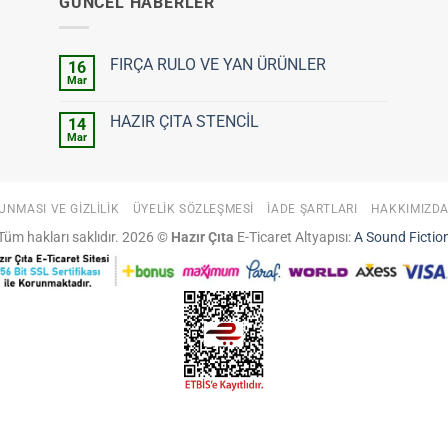
GÜNCEL HABERLER
FIRÇA RULO VE YAN ÜRÜNLER
16
Mar
Yorum
yok
FIRÇA
HAZIR ÇITA STENCİL
14
RULO
VE
Mar
Yorum
YAN
yok
ÜRÜNLER
HAZIR
ÇITA
STENCİL
UNMASI VE GIZLILIK
ÜYELIK SÖZLEŞMESI
İADE ŞARTLARI
HAKKIMIZD
Tüm hakları saklıdır. 2026 ©
Hazır Çıta
E-Ticaret Altyapısı:
A Sound Fictio