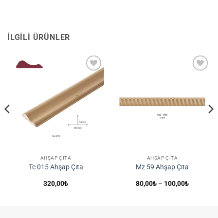
İLGILI ÜRÜNLER
İstek
İstek
Listene
Listene
Ekle
Ekle
AHŞAP ÇITA
AHŞAP ÇITA
Tc 015 Ahşap Çıta
Mz 59 Ahşap Çıta
Fiyat
320,00
₺
80,00
₺
–
100,00
₺
aralığı:
80,00₺
-
100,00₺