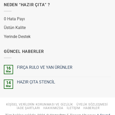
NEDEN “HAZIR ÇITA” ?
0 Hata Payı
Üstün Kalite
Yerinde Destek
GÜNCEL HABERLER
FIRÇA RULO VE YAN ÜRÜNLER
16
Mar
Yorum
yok
FIRÇA
HAZIR ÇITA STENCİL
14
RULO
VE
Mar
Yorum
YAN
yok
ÜRÜNLER
HAZIR
ÇITA
STENCİL
KIŞISEL VERILERIN KORUNMASI VE GIZLILIK
ÜYELIK SÖZLEŞMESI
İADE ŞARTLARI
HAKKIMIZDA
İLETIŞIM
HABERLER