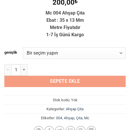
200,00
₺
Mc 004 Ahşap Çıta
Ebat : 35 x 13 Mm
Metre Fiyatıdır
1-7 İş Günü Kargo
genişlik
Mc 004 Ahşap Çıta adet
SEPETE EKLE
Stok kodu:
Yok
Kategoriler:
Ahşap Çıta
Etiketler:
004
,
Ahşap
,
Çıta
,
Mc