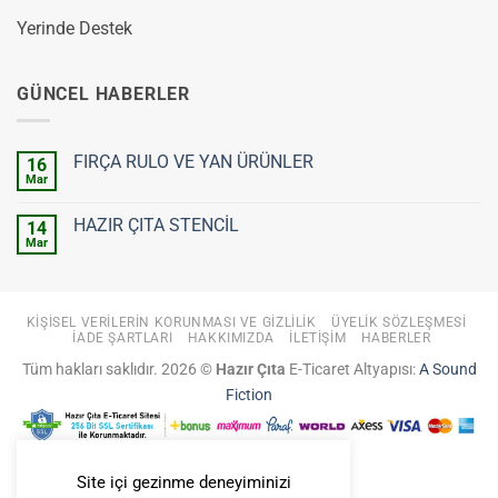
Yerinde Destek
GÜNCEL HABERLER
FIRÇA RULO VE YAN ÜRÜNLER
16
Mar
Yorum
yok
FIRÇA
HAZIR ÇITA STENCİL
14
RULO
VE
Mar
Yorum
YAN
yok
ÜRÜNLER
HAZIR
ÇITA
STENCİL
KIŞISEL VERILERIN KORUNMASI VE GIZLILIK
ÜYELIK SÖZLEŞMESI
İADE ŞARTLARI
HAKKIMIZDA
İLETIŞIM
HABERLER
Tüm hakları saklıdır. 2026 ©
Hazır Çıta
E-Ticaret Altyapısı:
A Sound
Fiction
Site içi gezinme deneyiminizi