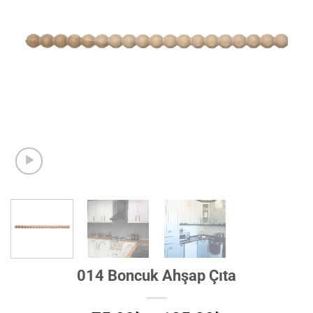
014 Boncuk Ahşap Çıta