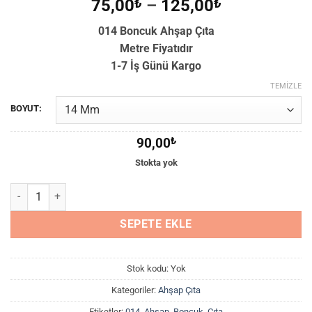
Fiyat
75,00
₺
–
125,00
₺
aralığı:
014 Boncuk Ahşap Çıta
75,00₺
Metre Fiyatıdır
-
1-7 İş Günü Kargo
125,00₺
TEMIZLE
BOYUT:
90,00
₺
Stokta yok
014 Boncuk Ahşap Çıta adet
SEPETE EKLE
Stok kodu:
Yok
Kategoriler:
Ahşap Çıta
Etiketler:
014
,
Ahşap
,
Boncuk
,
Çıta