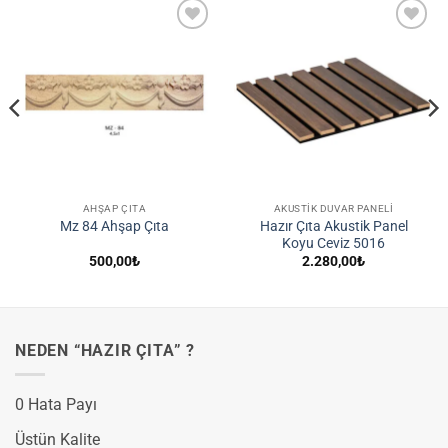
İstek
İstek
Listene
Listene
Ekle
Ekle
AHŞAP ÇITA
AKUSTIK DUVAR PANELI
Hazır Çıta Akustik Panel
Mz 84 Ahşap Çıta
Koyu Ceviz 5016
500,00
₺
2.280,00
₺
NEDEN “HAZIR ÇITA” ?
0 Hata Payı
Üstün Kalite