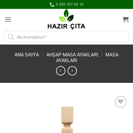
İçeriğe
0 532 767 06 10
atla
Products
search
ANA SAYFA
/
AHŞAP MASA AYAKLARI
/
MASA
AYAKLARI
İstek
Listene
Ekle