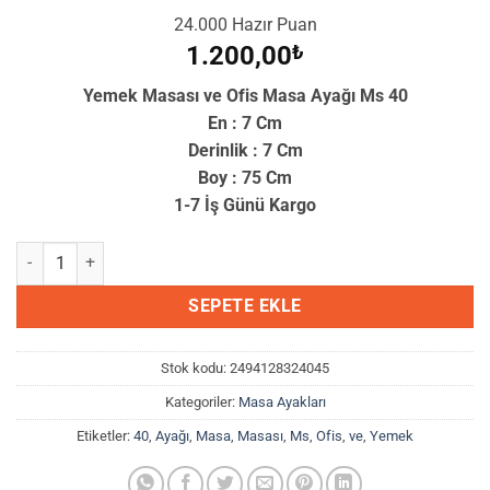
24.000 Hazır Puan
1.200,00
₺
Yemek Masası ve Ofis Masa Ayağı Ms 40
En : 7 Cm
Derinlik : 7 Cm
Boy : 75 Cm
1-7 İş Günü Kargo
Yemek Masası ve Ofis Masa Ayağı Ms 40 adet
SEPETE EKLE
Stok kodu:
2494128324045
Kategoriler:
Masa Ayakları
Etiketler:
40
,
Ayağı
,
Masa
,
Masası
,
Ms
,
Ofis
,
ve
,
Yemek