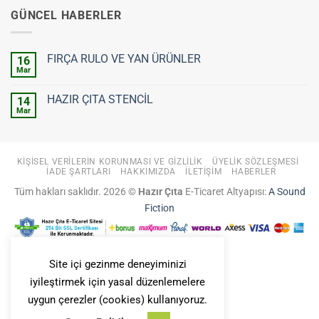
GÜNCEL HABERLER
FIRÇA RULO VE YAN ÜRÜNLER
16
Mar
Yorum
yok
FIRÇA
HAZIR ÇITA STENCİL
14
RULO
VE
Mar
Yorum
YAN
yok
ÜRÜNLER
HAZIR
ÇITA
STENCİL
KIŞISEL VERILERIN KORUNMASI VE GIZLILIK
ÜYELIK SÖZLEŞMESI
İADE ŞARTLARI
HAKKIMIZDA
İLETIŞIM
HABERLER
Tüm hakları saklıdır. 2026 ©
Hazır Çıta
E-Ticaret Altyapısı:
A Sound
Fiction
Site içi gezinme deneyiminizi
iyileştirmek için yasal düzenlemelere
uygun çerezler (cookies) kullanıyoruz.