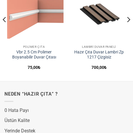
Listene
Listene
Ekle
Ekle
POLIMER ÇITA
LAMBRI DUVAR PANELI
Vbr 2.5 Cm Polimer
Hazır Çıta Duvar Lambri Zp
Boyanabilir Duvar Çıtası
1217 Çizgisiz
75,00
₺
700,00
₺
NEDEN “HAZIR ÇITA” ?
0 Hata Payı
Üstün Kalite
Yerinde Destek