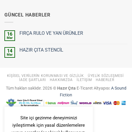
GÜNCEL HABERLER
FIRÇA RULO VE YAN ÜRÜNLER
16
Mar
Yorum
yok
FIRÇA
HAZIR ÇITA STENCİL
14
RULO
VE
Mar
Yorum
YAN
yok
ÜRÜNLER
HAZIR
ÇITA
STENCİL
KIŞISEL VERILERIN KORUNMASI VE GIZLILIK
ÜYELIK SÖZLEŞMESI
İADE ŞARTLARI
HAKKIMIZDA
İLETIŞIM
HABERLER
Tüm hakları saklıdır. 2026 ©
Hazır Çıta
E-Ticaret Altyapısı:
A Sound
Fiction
Site içi gezinme deneyiminizi
iyileştirmek için yasal düzenlemelere