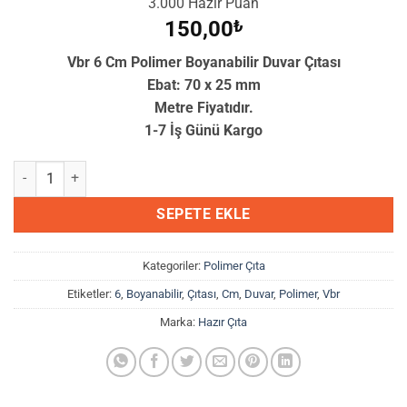
3.000 Hazır Puan
150,00
₺
Vbr 6 Cm Polimer Boyanabilir Duvar Çıtası
Ebat: 70 x 25 mm
Metre Fiyatıdır.
1-7 İş Günü Kargo
Vbr 6 Cm Polimer Boyanabilir Duvar Çıtası adet
SEPETE EKLE
Kategoriler:
Polimer Çıta
Etiketler:
6
,
Boyanabilir
,
Çıtası
,
Cm
,
Duvar
,
Polimer
,
Vbr
Marka:
Hazır Çıta