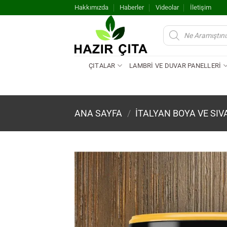
İçeriğe
Hakkımızda
Haberler
Videolar
İletişim
atla
Products
search
ÇITALAR
LAMBRİ VE DUVAR PANELLERİ
ANA SAYFA
/
İTALYAN BOYA VE SIV