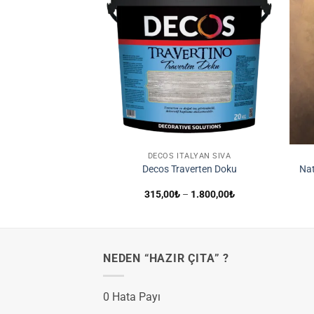
İstek
İstek
Listene
Listene
Ekle
Ekle
TALYAN SIVA
DECOS İTALYAN SIVA
Impasto İç Cephe
Decos Traverten Doku
Nat
cun
Fiyat
Fiyat
–
3.200,00
₺
315,00
₺
–
1.800,00
₺
aralığı:
aralığı:
800,00₺
315,00₺
-
-
3.200,00₺
1.800,00₺
NEDEN “HAZIR ÇITA” ?
0 Hata Payı