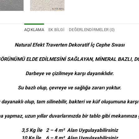
AÇIKLAMA
EK BILGI
DEĞERLENDIRMELER (0)
Natural Efekt Traverten Dekoratif İç Cephe Sıvası
RÜNÜMÜ ELDE EDİLMESİNİ SAĞLAYAN, MİNERAL BAZLI, DOĞ
Darbeye ve çizilmeye karşı dayanıklıdır.
Su bazlı olup, çevreye ve sağlığa zararı yoktur.
dayanaklı olup, tam silinebilir, bakteri ve küf oluşumuna karşı 
 yapmaz, uzun yıllar duvarlarınızda bir tablo gibi mekanınıza g
3,5 Kg İle 2 – 4 m² Alan Uygulayabilirsiniz
10 Kg İle 6 – 8 m² Alan Uygulayabilirsiniz