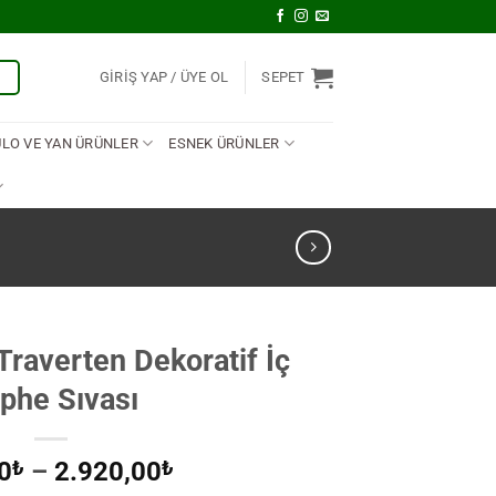
U
GIRIŞ YAP
SEPET
ULO VE YAN ÜRÜNLER
ESNEK ÜRÜNLER
Traverten Dekoratif İç
phe Sıvası
Fiyat
0
₺
–
2.920,00
₺