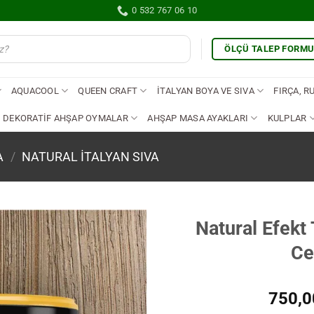
0 532 767 06 10
ÖLÇÜ TALEP FORM
AQUACOOL
QUEEN CRAFT
İTALYAN BOYA VE SIVA
FIRÇA, R
DEKORATİF AHŞAP OYMALAR
AHŞAP MASA AYAKLARI
KULPLAR
A
/
NATURAL İTALYAN SIVA
Natural Efekt 
Ce
İstek
Listene
Ekle
750,0