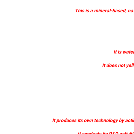
This is a mineral-based, nat
It is wat
It does not yel
It produces its own technology by acti
It conducts its R&D activit