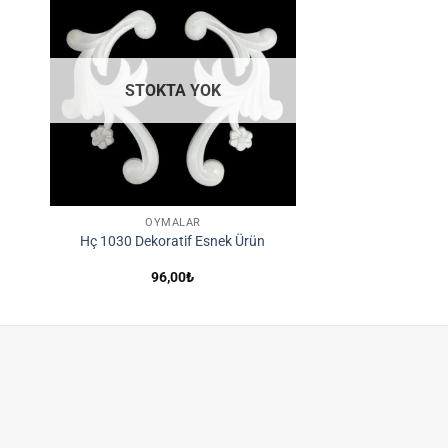
ek
İstek
ene
Listene
le
Ekle
STOKTA YOK
OYMALAR
Hç 1030 Dekoratif Esnek Ürün
t
96,00
₺
ğı:
00₺
0,00₺