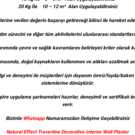
20 Kg İle 10 – 12 m² Alan Uygulayabilirsiniz
erine verilen değerin başarıyı getireceği bilinci ile hareket ede
etim sürecini ve diğer tüm aktivitelerini uluslararası standartla
rımında çevre ve sağlık kavramlarını belirleyici kriter olarak k
masında, doğal kaynakların kullanımını ve atıkları azaltmak am
bilgi ve deneyimi ile müşterileri için dayanım ömrü/fayda/bak
sistemlerine dönüştürür.
göre uygulama şartnameleri hazırlar, deneyimli ve sertifikalı te
verir.
Bizimle
Whatsapp
Numaramızdan İletişime Geçebilirsiniz
Natural Effect Travertine Decorative Interior Wall Plaster