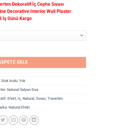
aralığı:
erten Dekoratif İç Cephe Sıvası
750,00₺
ine Decorative Interior Wall Plaster
-
3 İş Günü Kargo
2.920,00₺
f İç Cephe Sıvası adet
SEPETE EKLE
Stok kodu:
Yok
iler:
Natural İtalyan Sıva
atif
,
Efekt
,
İç
,
Natural
,
Sıvası
,
Traverten
arka:
Natural Efekt