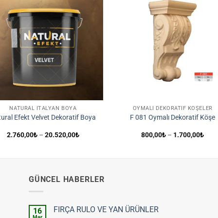
İstek
İst
Listene
List
Ekle
Ek
NATURAL İTALYAN BOYA
OYMALI DEKORATIF KÖŞELER
ural Efekt Velvet Dekoratif Boya
F 081 Oymalı Dekoratif Köşe
Fiyat
Fiya
2.760,00
₺
–
20.520,00
₺
800,00
₺
–
1.700,00
₺
aralığı:
aralı
2.760,00₺
800,
-
-
20.520,00₺
1.70
GÜNCEL HABERLER
FIRÇA RULO VE YAN ÜRÜNLER
16
Mar