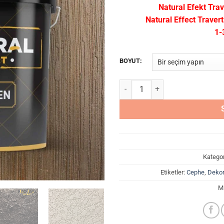
Natural Efekt Trav
Natural Effect Travert
1-
BOYUT:
Natural Efekt Traverten Dekorati
Kategor
Etiketler:
Cephe
,
Dekor
M