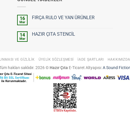
FIRÇA RULO VE YAN ÜRÜNLER
16
Mar
Yorum
yok
FIRÇA
HAZIR ÇITA STENCİL
14
RULO
VE
Mar
Yorum
YAN
yok
ÜRÜNLER
HAZIR
ÇITA
STENCİL
UNMASI VE GIZLILIK
ÜYELIK SÖZLEŞMESI
İADE ŞARTLARI
HAKKIMIZD
Tüm hakları saklıdır. 2026 ©
Hazır Çıta
E-Ticaret Altyapısı:
A Sound Fictio