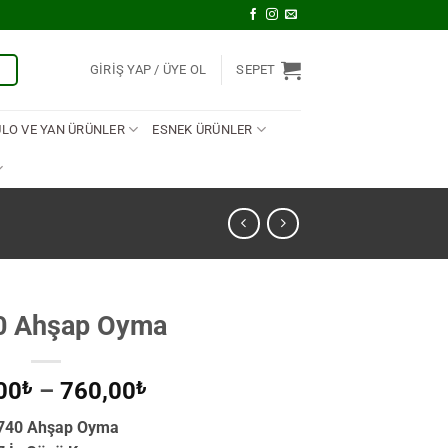
U
GIRIŞ YAP
SEPET
ULO VE YAN ÜRÜNLER
ESNEK ÜRÜNLER
0 Ahşap Oyma
Fiyat
00
₺
–
760,00
₺
aralığı:
740 Ahşap Oyma
600,00₺