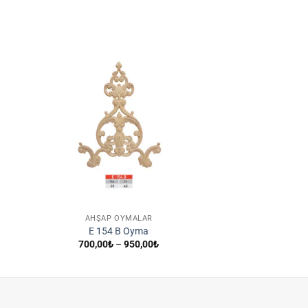
ek
İstek
ene
Listene
le
Ekle
AHŞAP OYMALAR
E 154 B Oyma
Fiyat
700,00
₺
–
950,00
₺
aralığı:
700,00₺
-
950,00₺