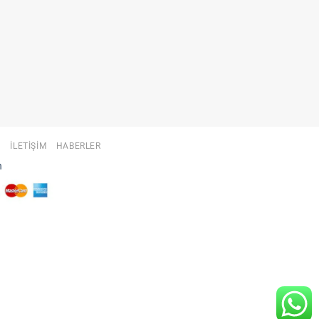
A
İLETIŞIM
HABERLER
n