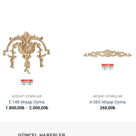
İstek
İst
Listene
List
Ekle
Ek
AHŞAP OYMALAR
AHŞAP OYMALAR
E 148 Ahşap Oyma
A 063 Ahşap Oyma
Fiyat
1.800,00
₺
–
2.000,00
₺
260,00
₺
aralığı:
1.800,00₺
-
2.000,00₺
GÜNCEL HABERLER