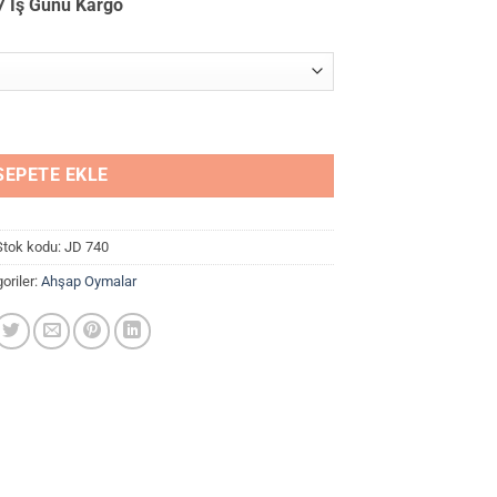
7 İş Günü Kargo
-
760,00₺
SEPETE EKLE
Stok kodu:
JD 740
oriler:
Ahşap Oymalar