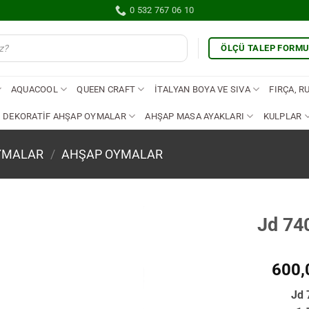
0 532 767 06 10
ÖLÇÜ TALEP FORM
AQUACOOL
QUEEN CRAFT
İTALYAN BOYA VE SIVA
FIRÇA, R
DEKORATİF AHŞAP OYMALAR
AHŞAP MASA AYAKLARI
KULPLAR
YMALAR
/
AHŞAP OYMALAR
Jd 74
İstek
Listene
600,
Ekle
Jd 