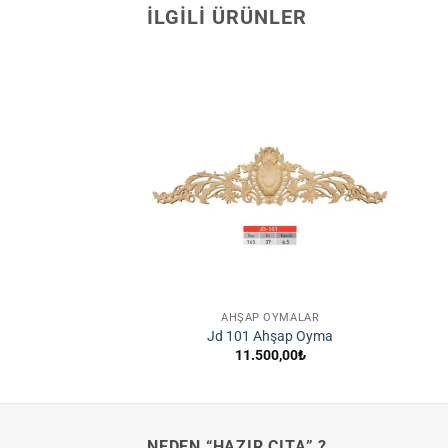
İLGILI ÜRÜNLER
İstek
İstek
Listene
Listene
Ekle
Ekle
 OYMALAR
AHŞAP OYMALAR
hşap Oyma
Jd 101 Ahşap Oyma
Fiyat
–
1.250,00
₺
11.500,00
₺
aralığı:
460,00₺
-
1.250,00₺
NEDEN “HAZIR ÇITA” ?