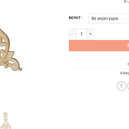
1-
BOYUT :
Jd 740 Ahşap Oyma adet
Kateg