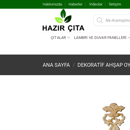
İçeriğe
Hakkımızda
Haberler
Videolar
İletişim
atla
Products
search
ÇITALAR
LAMBRİ VE DUVAR PANELLERİ
ANA SAYFA
/
DEKORATİF AHŞAP O