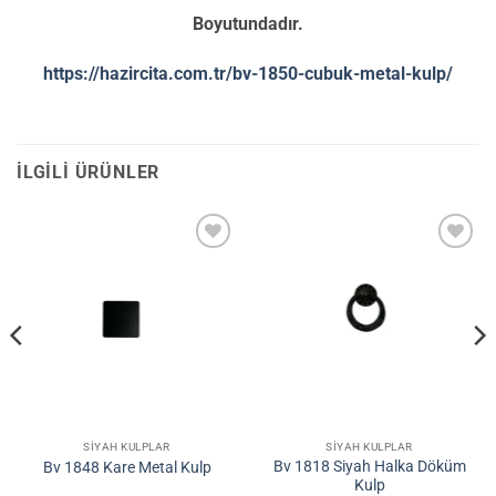
Boyutundadır.
https://hazircita.com.tr/bv-1850-cubuk-metal-kulp/
İLGILI ÜRÜNLER
İstek
İstek
Listene
Listene
Ekle
Ekle
SIYAH KULPLAR
SIYAH KULPLAR
Bv 1818 Siyah Halka Döküm
Bv 1848 Kare Metal Kulp
Kulp