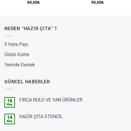
60,00
₺
90,00
₺
NEDEN “HAZIR ÇITA” ?
0 Hata Payı
Üstün Kalite
Yerinde Destek
GÜNCEL HABERLER
FIRÇA RULO VE YAN ÜRÜNLER
16
Mar
Yorum
yok
FIRÇA
HAZIR ÇITA STENCİL
14
RULO
VE
Mar
Yorum
YAN
yok
ÜRÜNLER
HAZIR