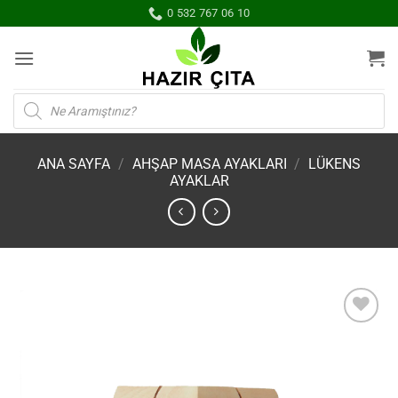
İçeriğe
0 532 767 06 10
atla
Products
search
ANA SAYFA
/
AHŞAP MASA AYAKLARI
/
LÜKENS
AYAKLAR
İstek
Listene
Ekle