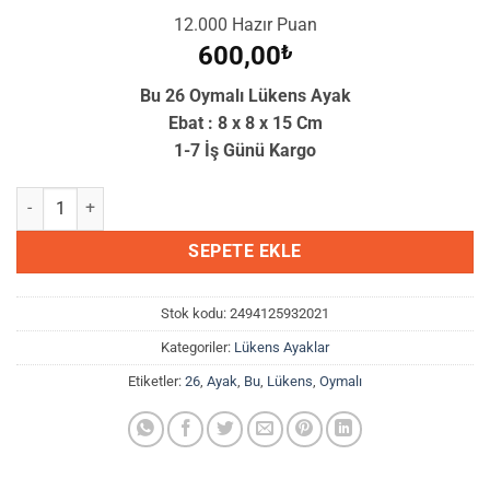
12.000 Hazır Puan
600,00
₺
Bu 26 Oymalı Lükens Ayak
Ebat : 8 x 8 x 15 Cm
1-7 İş Günü Kargo
Bu 26 Oymalı Lükens Ayak adet
SEPETE EKLE
Stok kodu:
2494125932021
Kategoriler:
Lükens Ayaklar
Etiketler:
26
,
Ayak
,
Bu
,
Lükens
,
Oymalı