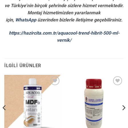
ve Türkiye’nin birçok şehrinde sizlere hizmet vermektedir.
Montaj hizmetimizden yararlanmak
için,
WhatsApp
üzerinden bizlerle iletişime geçebilirsiniz.
https://hazircita.com.tr/aquacool-trend-hibrit-500-ml-
vernik/
İLGILI ÜRÜNLER
İstek
İstek
Listene
Listene
Ekle
Ekle