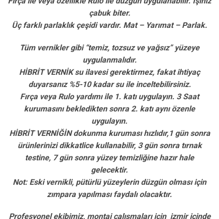
Fırça ile veya özellikle Rulo ile düzgün uygulanabilir. İşiniz
çabuk biter.
Üç farklı parlaklık çeşidi vardır. Mat – Yarımat – Parlak.
Tüm vernikler gibi “temiz, tozsuz ve yağsız” yüzeye
uygulanmalıdır.
HİBRİT VERNİK su ilavesi gerektirmez, fakat ihtiyaç
duyarsanız %5-10 kadar su ile inceltebilirsiniz.
Fırça veya Rulo yardımı ile 1. katı uygulayın. 3 Saat
kurumasını bekledikten sonra 2. katı aynı özenle
uygulayın.
HİBRİT VERNİĞİN dokunma kuruması hızlıdır,1 gün sonra
ürünlerinizi dikkatlice kullanabilir, 3 gün sonra tırnak
testine, 7 gün sonra yüzey temizliğine hazır hale
gelecektir.
Not: Eski vernikli, pütürlü yüzeylerin düzgün olması için
zımpara yapılması faydalı olacaktır.
Profesyonel ekibimiz, montaj çalışmaları için izmir içinde