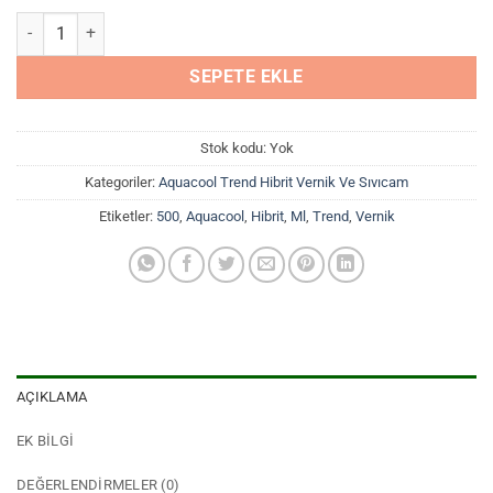
Aquacool Trend Hibrit 500 ml Vernik adet
SEPETE EKLE
Stok kodu:
Yok
Kategoriler:
Aquacool Trend Hibrit Vernik Ve Sıvıcam
Etiketler:
500
,
Aquacool
,
Hibrit
,
Ml
,
Trend
,
Vernik
AÇIKLAMA
EK BILGI
DEĞERLENDIRMELER (0)