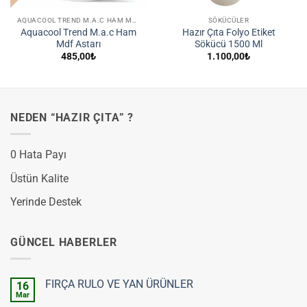
AQUACOOL TREND M.A.C HAM MDF ASTARI
SÖKÜCÜLER
Aquacool Trend M.a.c Ham
Hazır Çıta Folyo Etiket
Mdf Astarı
Sökücü 1500 Ml
485,00
₺
1.100,00
₺
NEDEN “HAZIR ÇITA” ?
0 Hata Payı
Üstün Kalite
Yerinde Destek
GÜNCEL HABERLER
FIRÇA RULO VE YAN ÜRÜNLER
16
Mar
Yorum