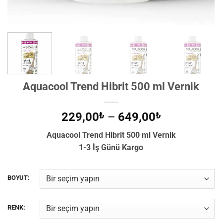
Aquacool Trend Hibrit 500 ml Vernik
Fiyat
229,00
₺
–
649,00
₺
aralığı:
Aquacool Trend Hibrit 500 ml Vernik
229,00₺
1-3 İş Günü Kargo
-
649,00₺
BOYUT:
RENK: