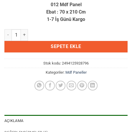
üzerinden
012 Mdf Panel
4.8
puan
Ebat : 70 x 210 Cm
aldı
1-7 İş Günü Kargo
012 Mdf Panel adet
SEPETE EKLE
Stok kodu:
2494125928796
Kategoriler:
Mdf Paneller
AÇIKLAMA