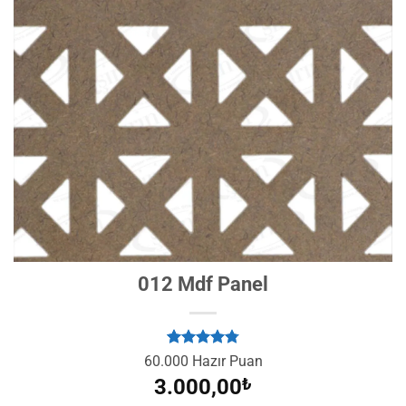
012 Mdf Panel
5
müşteri
60.000 Hazır Puan
puanına
3.000,00
₺
dayanarak
5