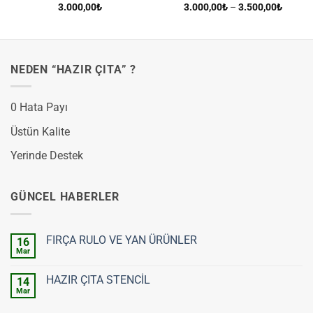
5 üzerinden
Fiyat
3.000,00
₺
3.000,00
₺
–
3.500,00
₺
aralığı:
5
oy aldı
3.000,
-
3.500,
NEDEN “HAZIR ÇITA” ?
0 Hata Payı
Üstün Kalite
Yerinde Destek
GÜNCEL HABERLER
FIRÇA RULO VE YAN ÜRÜNLER
16
Mar
Yorum
yok
FIRÇA
HAZIR ÇITA STENCİL
14
RULO
VE
Mar
Yorum
YAN
yok
ÜRÜNLER
HAZIR