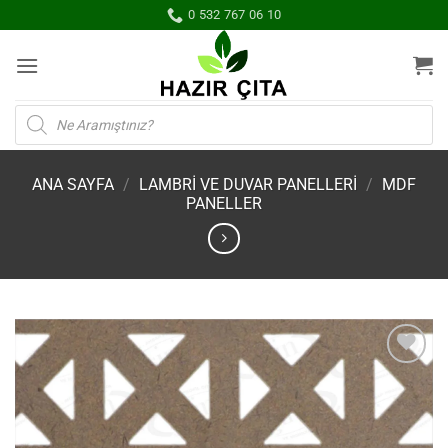
İçeriğe
0 532 767 06 10
atla
Products
search
ANA SAYFA
/
LAMBRİ VE DUVAR PANELLERİ
/
MDF
PANELLER
İstek
Listene
Ekle