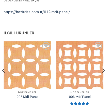
DEĞERLENDIRMELER (5)
https://hazircita.com.tr/012-mdf-panel/
İLGILI ÜRÜNLER
İstek
İstek
Listene
Listene
Ekle
Ekle
MDF PANELLER
MDF PANELLER
008 Mdf Panel
003 Mdf Panel